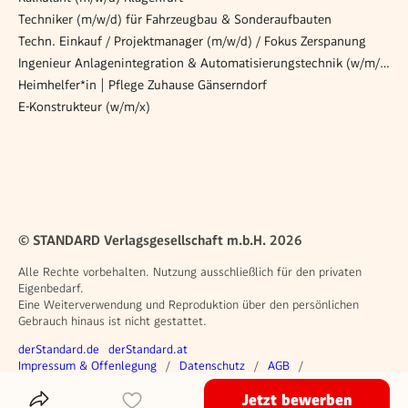
Techniker (m/w/d) für Fahrzeugbau & Sonderaufbauten
Techn. Einkauf / Projektmanager (m/w/d) / Fokus Zerspanung
Ingenieur Anlagenintegration & Automatisierungstechnik (w/m/d)
Heimhelfer*in | Pflege Zuhause Gänserndorf
E-Konstrukteur (w/m/x)
© STANDARD Verlagsgesellschaft m.b.H. 2026
Alle Rechte vorbehalten. Nutzung ausschließlich für den privaten
Eigenbedarf.
Eine Weiterverwendung und Reproduktion über den persönlichen
Gebrauch hinaus ist nicht gestattet.
Weitere Angebote
derStandard.de
derStandard.at
Rechtliches
Impressum & Offenlegung
Datenschutz
AGB
Privacy Manager
Jetzt bewerben
Das Inserat Teilen