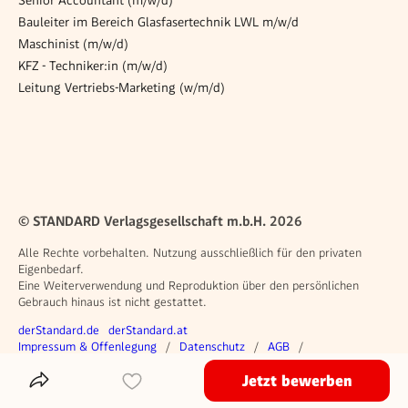
Bauleiter im Bereich Glasfasertechnik LWL m/w/d
Maschinist (m/w/d)
KFZ - Techniker:in (m/w/d)
Leitung Vertriebs-Marketing (w/m/d)
© STANDARD Verlagsgesellschaft m.b.H. 2026
Alle Rechte vorbehalten. Nutzung ausschließlich für den privaten
Eigenbedarf.
Eine Weiterverwendung und Reproduktion über den persönlichen
Gebrauch hinaus ist nicht gestattet.
Weitere Angebote
derStandard.de
derStandard.at
Rechtliches
Impressum & Offenlegung
Datenschutz
AGB
Privacy Manager
Jetzt bewerben
Das Inserat Teilen