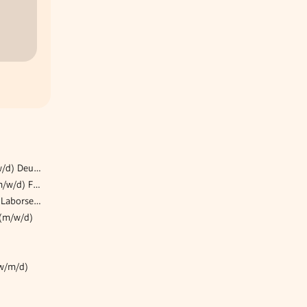
BSP Vertriebsmanager /m/w/d) Deutschland
Buchhaltungsangestellte (m/w/d) Fakturierung & Finanzbuchhaltung
Mitarbeiter*in Reinigung & Laborservice (m/w/d) in Rum / Innsbruck
 (m/w/d)
(w/m/d)