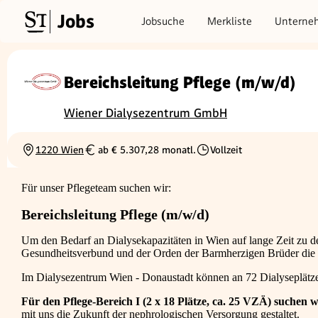
Jobs
Jobsuche
Merkliste
Unterne
Bereichsleitung Pflege (m/w/d)
Wiener Dialysezentrum GmbH
1220 Wien
ab € 5.307,28 monatl.
Vollzeit
Ortschaft
Gehalt
Beschäftigungsart
Für unser Pflegeteam suchen wir:
Bereichsleitung Pflege (m/w/d)
Um den Bedarf an Dialysekapazitäten in Wien auf lange Zeit zu d
Gesundheitsverbund und der Orden der Barmherzigen Brüder di
Im Dialysezentrum Wien - Donaustadt können an 72 Dialyseplätze
Für den Pflege-Bereich I (2 x 18 Plätze, ca. 25 VZÄ) suchen 
mit uns die Zukunft der nephrologischen Versorgung gestaltet.