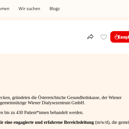
hmen
Wir suchen
Blogs
Easy
Teile dieses Inser
ecken, gründeten die Österreichische Gesundheitskasse, der Wiener
e gemeinnützige Wiener Dialysezentrum GmbH.
n bis zu 430 Patient*innen behandelt werden.
wir eine engagierte und erfahrene Bereichsleitung
(m/w/d), die geme