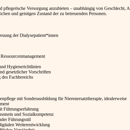
nd pflegerische Versorgung anzubieten – unabhängig von Geschlecht, Al
lichen und geistigen Zustand der zu betreuenden Personen.
treuung der Dialysepatient*innen
e Ressourcenmanagement
nd Hygienerichtlinien
nd gesetzlicher Vorschriften
g des Fachbereichs
pflege mit Sonderausbildung für Nierenersatztherapie, idealerweise
ement
mit Führungserfahrung
sstsein und Sozialkompetenz
der Führungsstil
igitalen Weiterentwicklung
tliches Verständnis