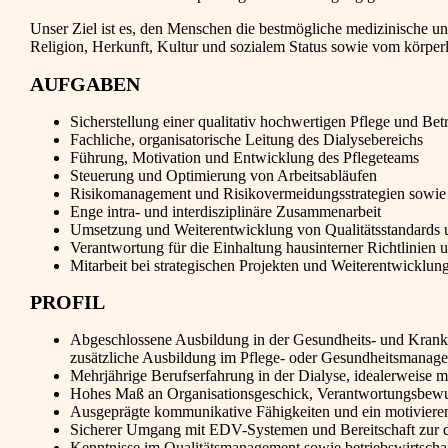
Unser Ziel ist es, den Menschen die bestmögliche medizinische u
Religion, Herkunft, Kultur und sozialem Status sowie vom körper
AUFGABEN
Sicherstellung einer qualitativ hochwertigen Pflege und Be
Fachliche, organisatorische Leitung des Dialysebereichs
Führung, Motivation und Entwicklung des Pflegeteams
Steuerung und Optimierung von Arbeitsabläufen
Risikomanagement und Risikovermeidungsstrategien sowi
Enge intra- und interdisziplinäre Zusammenarbeit
Umsetzung und Weiterentwicklung von Qualitätsstandards u
Verantwortung für die Einhaltung hausinterner Richtlinien u
Mitarbeit bei strategischen Projekten und Weiterentwicklun
PROFIL
Abgeschlossene Ausbildung in der Gesundheits- und Kranken
zusätzliche Ausbildung im Pflege- oder Gesundheitsmanag
Mehrjährige Berufserfahrung in der Dialyse, idealerweise 
Hohes Maß an Organisationsgeschick, Verantwortungsbewu
Ausgeprägte kommunikative Fähigkeiten und ein motivieren
Sicherer Umgang mit EDV-Systemen und Bereitschaft zur d
Kenntnisse im Qualitätsmanagement sowie betriebswirtschaf