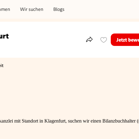
hmen
Wir suchen
Blogs
urt
Jetzt bew
Teile dieses Inserat
it
igungsart
anzlei mit Standort in Klagenfurt, suchen wir einen Bilanzbuchhalter 