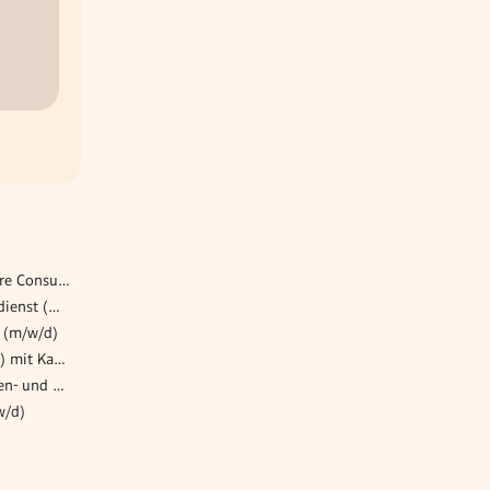
Senior SAP BW & Datasphere Consultant (m/w/d)
Technischer Vertriebsinnendienst (w/m/x)
 (m/w/d)
Verkaufsmitarbeiter (m/w/d) mit Kassiertätigkeit
Lehre Elektrotechnik Anlagen- und Betriebstechnik / Automatisierungs- und Prozessleittechnik (w/m/d)
w/d)