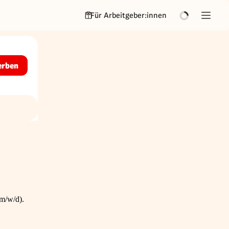
Für Arbeitgeber:innen
erben
(m/w/d).