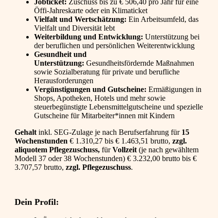
Jobticket:
Zuschuss bis zu € 506,40 pro Jahr für eine
Öffi-Jahreskarte oder ein Klimaticket
Vielfalt und Wertschätzung:
Ein Arbeitsumfeld, das
Vielfalt und Diversität lebt
Weiterbildung und Entwicklung:
Unterstützung bei
der beruflichen und persönlichen Weiterentwicklung
Gesundheit und
Unterstützung:
Gesundheitsfördernde Maßnahmen
sowie Sozialberatung für private und berufliche
Herausforderungen
Vergünstigungen und Gutscheine:
Ermäßigungen in
Shops, Apotheken, Hotels und mehr sowie
steuerbegünstigte Lebensmittelgutscheine und spezielle
Gutscheine für Mitarbeiter*innen mit Kindern
Gehalt
inkl. SEG-Zulage je nach Berufserfahrung für
15
Wochenstunden
€ 1.310,27 bis € 1.463,51 brutto,
zzgl.
aliquotem Pflegezuschuss,
für
Vollzeit
(je nach gewähltem
Modell 37 oder 38 Wochenstunden) € 3.232,00 brutto bis €
3.707,57 brutto,
zzgl. Pflegezuschuss
.
Dein Profil: