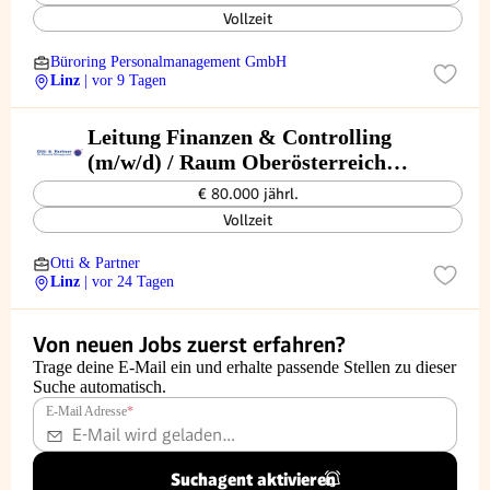
Vollzeit
Büroring Personalmanagement GmbH
Linz
| vor 9 Tagen
Leitung Finanzen & Controlling
(m/w/d) / Raum Oberösterreich
(Zentralraum Linz / Innviertel)
€ 80.000 jährl.
Vollzeit
Otti & Partner
Linz
| vor 24 Tagen
Von neuen Jobs zuerst erfahren?
Trage deine E-Mail ein und erhalte passende Stellen zu dieser
Suche automatisch.
E-Mail Adresse
*
Suchagent aktivieren