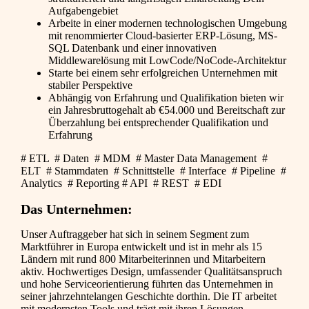
Aufgabengebiet
Arbeite in einer modernen technologischen Umgebung
mit renommierter Cloud-basierter ERP-Lösung, MS-
SQL Datenbank und einer innovativen
Middlewarelösung mit LowCode/NoCode-Architektur
Starte bei einem sehr erfolgreichen Unternehmen mit
stabiler Perspektive
Abhängig von Erfahrung und Qualifikation bieten wir
ein Jahresbruttogehalt ab €54.000 und Bereitschaft zur
Überzahlung bei entsprechender Qualifikation und
Erfahrung
# ETL # Daten # MDM # Master Data Management #
ELT # Stammdaten # Schnittstelle # Interface # Pipeline #
Analytics # Reporting # API # REST # EDI
Das Unternehmen:
Unser Auftraggeber hat sich in seinem Segment zum
Marktführer in Europa entwickelt und ist in mehr als 15
Ländern mit rund 800 Mitarbeiterinnen und Mitarbeitern
aktiv. Hochwertiges Design, umfassender Qualitätsanspruch
und hohe Serviceorientierung führten das Unternehmen in
seiner jahrzehntelangen Geschichte dorthin. Die IT arbeitet
mit modernsten Tools und trägt mit ihren Lösungen