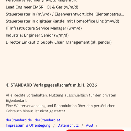
Personalverrechner (m/w/d) Klagenfurt
Lead Engineer EMSR - Öl & Gas (w/m/d)
Steuerberater:in (m/w/d) / Eigenverantwortliche Klientenbetreuung
Steuerberater in digitaler Kanzlei mit Homeoffice Linz (m/w/d)
IT Infrastructure Service Manager (w/m/d)
Industrial Engineer Senior (w/m/d)
Director Einkauf & Supply Chain Management (all gender)
© STANDARD Verlagsgesellschaft m.b.H. 2026
Alle Rechte vorbehalten. Nutzung ausschließlich für den privaten
Eigenbedarf.
Eine Weiterverwendung und Reproduktion über den persönlichen
Gebrauch hinaus ist nicht gestattet.
Weitere Angebote
derStandard.de
derStandard.at
Rechtliches
Impressum & Offenlegung
Datenschutz
AGB
Privacy Manager