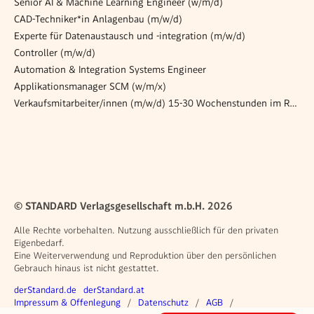
Senior AI & Machine Learning Engineer (w/m/d)
CAD-Techniker*in Anlagenbau (m/w/d)
Experte für Datenaustausch und -integration (m/w/d)
Controller (m/w/d)
Automation & Integration Systems Engineer
Applikationsmanager SCM (w/m/x)
Verkaufsmitarbeiter/innen (m/w/d) 15-30 Wochenstunden im Raum Leoben und Umgebung!
© STANDARD Verlagsgesellschaft m.b.H. 2026
Alle Rechte vorbehalten. Nutzung ausschließlich für den privaten
Eigenbedarf.
Eine Weiterverwendung und Reproduktion über den persönlichen
Gebrauch hinaus ist nicht gestattet.
Weitere Angebote
derStandard.de
derStandard.at
Rechtliches
Impressum & Offenlegung
Datenschutz
AGB