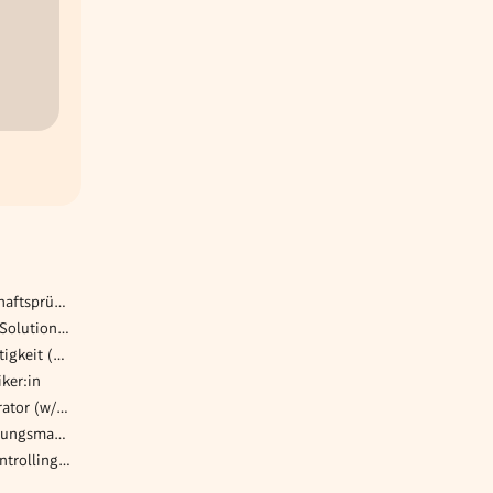
(Senior) Manager:in Wirtschaftsprüfung / Audit (m/w/d)
Hybrid Cloud & Datacenter Solution Sales Consultant
Küchenhilfe mit Abwaschtätigkeit (m/w/d) 35 Std./Woche
iker:in
(Senior) IT-Systemadministrator (w/m/x)
Manager:in in der Versicherungsmathematik
Allrounder*in Finance & Controlling (m/w/d)