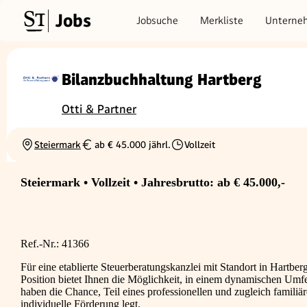
Jobs
Jobsuche
Merkliste
Unterne
Bilanzbuchhaltung Hartberg
Otti & Partner
Steiermark
ab € 45.000 jährl.
Vollzeit
Ortschaft
Gehalt
Beschäftigungsart
Steiermark • Vollzeit • Jahresbrutto: ab € 45.000,-
Ref.-Nr.: 41366
Für eine etablierte Steuerberatungskanzlei mit Standort in Hartber
Position bietet Ihnen die Möglichkeit, in einem dynamischen Umfel
haben die Chance, Teil eines professionellen und zugleich famili
individuelle Förderung legt.