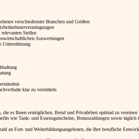
rnehmen verschiedenster Branchen und Größen
 Arbeitnehmerveranlagungen
relevanten Stellen
ebswirtschaftlichen Auswertungen
n Unterstützung
hhaltung
ratung
erständnis
hverhalte klar zu vermitteln
en, die es Ihnen ermöglichen, Beruf und Privatleben optimal zu vereinen
enefits wie Tank- und Essensgutscheine, Bonuszahlungen sowie täglich f
lzahl an Fort- und Weiterbildungsangeboten, die Ihre berufliche Entwic