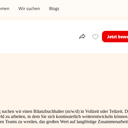
hmen
Wir suchen
Blogs
Jetzt bew
Teile dieses Inserat
g suchen wir einen Bilanzbuchhalter (m/w/d) in Vollzeit oder Teilzeit. D
d zu arbeiten, in dem Sie sich kontinuierlich weiterentwickeln können
ären Teams zu werden, das großen Wert auf langfristige Zusammenarbei