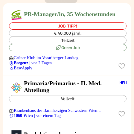
PR-Manager/in, 35 Wochenstunden
JOB-TIPP!
€ 40.000 jährl.
Teilzeit
Green Job
Grüner Klub im Vorarlberger Landtag
Bregenz
| vor 2 Tagen
EasyApply
Primaria/Primarius - II. Med.
Abteilung
Vollzeit
Krankenhaus der Barmherzigen Schwestern Wien
Betriebsges.m.b.H.
1060 Wien
| vor einem Tag