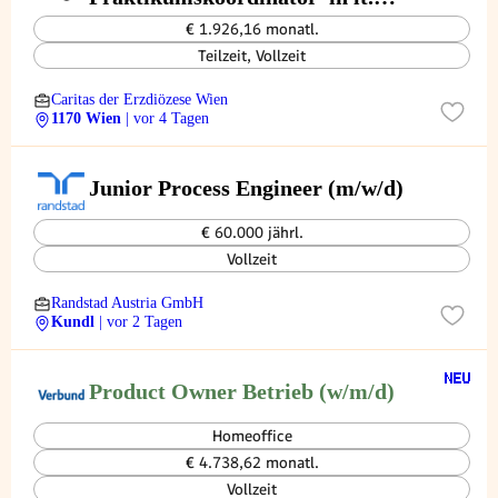
GuKG § 64 Caritas Pflege Zuhause
€ 1.926,16 monatl.
Dornbach - 1170
Teilzeit, Vollzeit
Caritas der Erzdiözese Wien
1170 Wien
| vor 4 Tagen
Junior Process Engineer (m/w/d)
€ 60.000 jährl.
Vollzeit
Randstad Austria GmbH
Kundl
| vor 2 Tagen
Product Owner Betrieb (w/m/d)
Homeoffice
€ 4.738,62 monatl.
Vollzeit