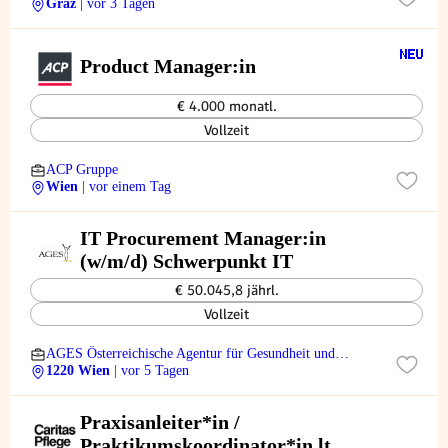
Graz
| vor 3 Tagen
Product Manager:in
€ 4.000 monatl.
Vollzeit
ACP Gruppe
Wien
| vor einem Tag
IT Procurement Manager:in
(w/m/d) Schwerpunkt IT
€ 50.045,8 jährl.
Vollzeit
AGES Österreichische Agentur für Gesundheit und
Ernährungssicherheit
1220 Wien
| vor 5 Tagen
Praxisanleiter*in /
Praktikumskoordinator*in lt.