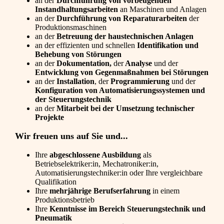
an der
Durchführung von vorbeugenden
Instandhaltungsarbeiten
an Maschinen und Anlagen
an der
Durchführung von Reparaturarbeiten
der
Produktionsmaschinen
an der
Betreuung der haustechnischen Anlagen
an der effizienten und schnellen
Identifikation und
Behebung von Störungen
an der
Dokumentation,
der
Analyse
und der
Entwicklung von Gegenmaßnahmen bei Störungen
an der
Installation
, der
Programmierung
und der
Konfiguration von Automatisierungssystemen und
der Steuerungstechnik
an der
Mitarbeit bei der Umsetzung technischer
Projekte
Wir freuen uns auf Sie und...
Ihre
abgeschlossene Ausbildung
als
Betriebselektriker:in, Mechatroniker:in,
Automatisierungstechniker:in oder Ihre vergleichbare
Qualifikation
Ihre
mehrjährige Berufserfahrung
in einem
Produktionsbetrieb
Ihre
Kenntnisse im Bereich Steuerungstechnik und
Pneumatik