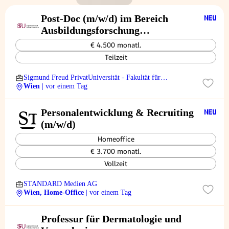
Post-Doc (m/w/d) im Bereich
Ausbildungsforschung
Psychotherapie - 20
€ 4.500 monatl.
Wochenstunden
Teilzeit
Sigmund Freud PrivatUniversität - Fakultät für
Psychotherapiewissenschaft
Wien
| vor einem Tag
Personalentwicklung & Recruiting
(m/w/d)
Homeoffice
€ 3.700 monatl.
Vollzeit
STANDARD Medien AG
Wien, Home-Office
| vor einem Tag
Professur für Dermatologie und