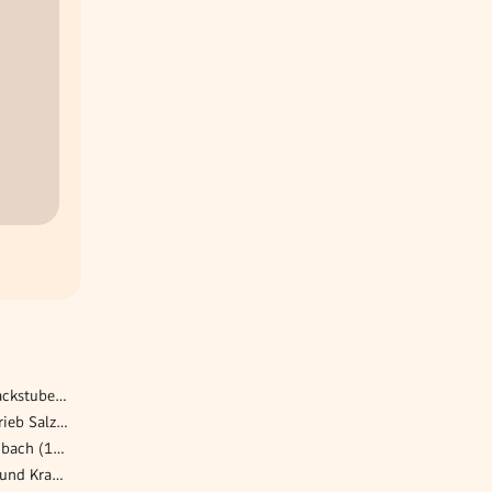
Konditor (m/w/d) für die Backstube - K.u.K. Hofzuckerbäcker Gerstner im Palais Todesco
Lehre im Ver­si­che­rungs­ver­trieb Salz­burg
DGKP* Pflege Zuhause Dornbach (16., 17., 18. und 19. Bezirk)
Diplomierte:r Gesundheits- und Krankenpfleger:in (DGKP) (m/w/d)