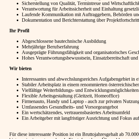
Sicherstellung von Qualität, Termintreue und Wirtschaftlich
Verantwortung für Arbeitssicherheit und Einhaltung gesetzl
Laufende Kommunikation mit Auftraggebern, Behörden und
Dokumentation und Berichterstattung über Projektfortschri
Ihr Profil
Abgeschlossene bautechnische Ausbildung
Mehrjährige Berufserfahrung
Ausgeprägte Führungsfähigkeit und organisatorisches Gesc
Hohes Verantwortungsbewusstsein, Einsatzbereitschaft und
Wir bieten
Interessantes und abwechslungsreiches Aufgabengebiet in 
Stabiler Arbeitsplatz in einem renommierten österreichisc
Vielfältige Weiterbildungs- und Entwicklungsmöglichkeiten
Flexible Arbeitsgestaltung (Gleitzeit, Homeoffice)
Firmenauto, Handy und Laptop - auch zur privaten Nutzun
Umfassendes Gesundheits- und Vorsorgeangebot
Ein wertschätzendes, vertrauensbasiertes Arbeitsumfeld
Ein Arbeitgeber mit langfristiger Ausrichtung und Fokus au
Für diese interessante Position ist ein Bruttojahresgehalt ab 70.0