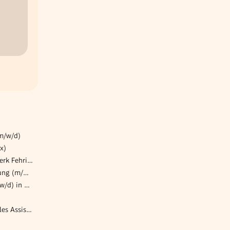
(m/w/d)
x)
Produktionstechniker:in, Werk Fehring
Teamleiter Wirtschaftsprüfung (m/w/d)
Produktionsmitarbeiter (m/w/d) in der Backstube
Frontoffice/Marketing & Sales Assistant