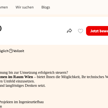
hmen
Wir suchen
Blogs
)
Jetzt bew
Teile dieses Inserat
glich
Vollzeit
Beschäftigungsart
ung bis zur Umsetzung erfolgreich steuern?
rnehmen im Raum Wien
– bietet Ihnen die Möglichkeit, Ihr technisches 
ten Umfeld einzusetzen.
nd langfristiges Denken setzt.
rojekten im Ingenieurtiefbau
ms