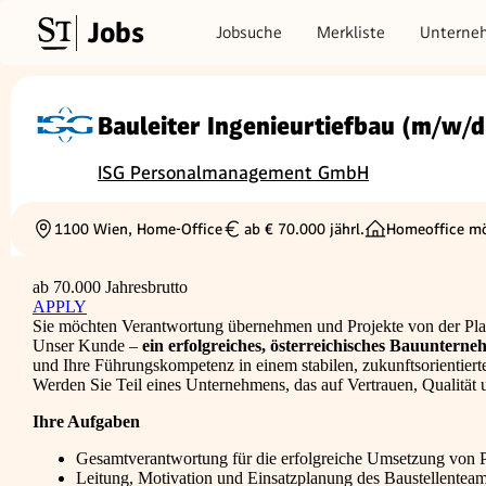
Jobs
Jobsuche
Merkliste
Unterne
Bauleiter Ingenieurtiefbau (m/w/d
ISG Personalmanagement GmbH
1100 Wien, Home-Office
ab € 70.000 jährl.
Homeoffice mö
Ortschaft
Gehalt
ab 70.000 Jahresbrutto
APPLY
Sie möchten Verantwortung übernehmen und Projekte von der Plan
Unser Kunde –
ein erfolgreiches, österreichisches Bauunte
und Ihre Führungskompetenz in einem stabilen, zukunftsorientier
Werden Sie Teil eines Unternehmens, das auf Vertrauen, Qualität u
Ihre Aufgaben
Gesamtverantwortung für die erfolgreiche Umsetzung von P
Leitung, Motivation und Einsatzplanung des Baustellentea