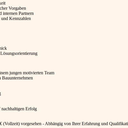
keit
icher Vorgaben
 internen Partnern
tt und Kennzahlen
hick
 Lösungsorientierung
einem jungen motivierten Team
hen Bauunternehmen
g
f nachhaltigen Erfolg
00€ (Vollzeit) vorgesehen - Abhängig von Ihrer Erfahrung und Qualifikat