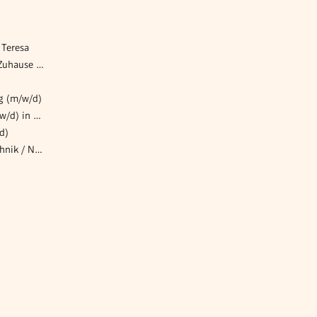
 Teresa
Pflegeassistent*in | Pflege Zuhause Korneuburg
ng (m/w/d)
Produktionsmitarbeiter (m/w/d) in der Halbleiterindustrie
d)
Schutztechniker Energietechnik / Netzschutz (w/m/d)