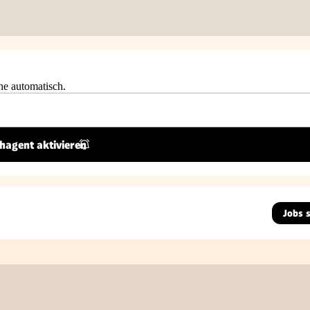
he automatisch.
hagent aktivieren
Jobs 