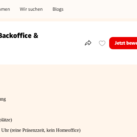
hmen
Wir suchen
Blogs
Backoffice &
Jetzt bew
Teile dieses Inserat
ung
lätze)
0 Uhr (reine Präsenzzeit, kein Homeoffice)