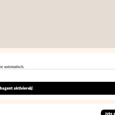
he automatisch.
hagent aktivieren
Jobs 