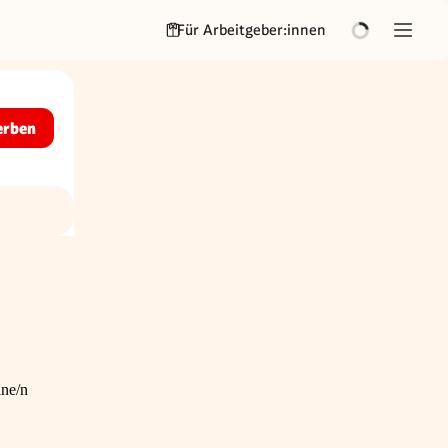
Für Arbeitgeber:innen
erben
ine/n