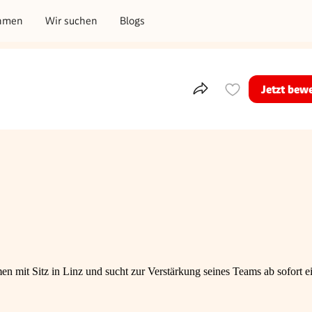
hmen
Wir suchen
Blogs
Jetzt bew
Teile dieses Inserat
art
men mit Sitz in Linz und sucht zur Verstärkung seines Teams ab sofort e