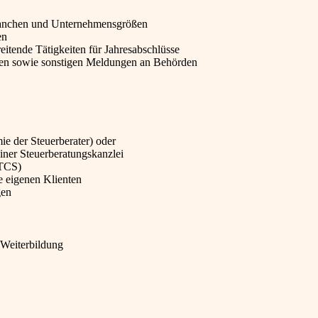
Branchen und Unternehmensgrößen
en
itende Tätigkeiten für Jahresabschlüsse
ngen sowie sonstigen Meldungen an Behörden
e der Steuerberater) oder
einer Steuerberatungskanzlei
TCS)
e eigenen Klienten
gen
 Weiterbildung