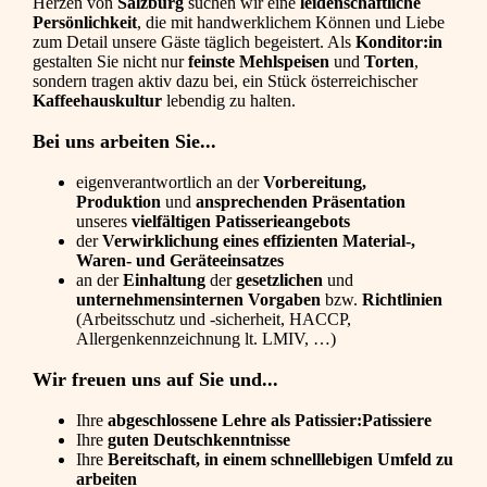
Herzen von
Salzburg
suchen wir eine
leidenschaftliche
Persönlichkeit
, die mit handwerklichem Können und Liebe
zum Detail unsere Gäste täglich begeistert. Als
Konditor:in
gestalten Sie nicht nur
feinste Mehlspeisen
und
Torten
,
sondern tragen aktiv dazu bei, ein Stück österreichischer
Kaffeehauskultur
lebendig zu halten.
Bei uns arbeiten Sie...
eigenverantwortlich an der
Vorbereitung,
Produktion
und
ansprechenden Präsentation
unseres
vielfältigen Patisserieangebots
der
Verwirklichung eines effizienten Material-,
Waren- und Geräteeinsatzes
an der
Einhaltung
der
gesetzlichen
und
unternehmensinternen Vorgaben
bzw.
Richtlinien
(Arbeitsschutz und -sicherheit, HACCP,
Allergenkennzeichnung lt. LMIV, …)
Wir freuen uns auf Sie und...
Ihre
abgeschlossene Lehre als Patissier:Patissiere
Ihre
guten Deutschkenntnisse
Ihre
Bereitschaft, in einem schnelllebigen Umfeld zu
arbeiten