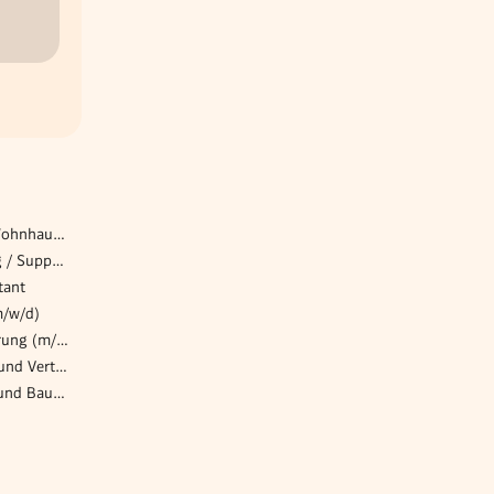
Behindertenbetreuer*in | Wohnhaus Franciscus
Studentische Unterstützung / Support Marketing & Sales (m/w/d)
tant
m/w/d)
Bilanzbuchhalter mit Erfahrung (m/w/d)
Leiter Projektmanagement und Vertrieb (w/m/d)
Kundendienstleiter - Land- und Baumaschinen (w/m/x)