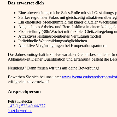
Das erwartet dich
Eine abwechslungsreiche Sales-Rolle mit viel Gestaltungss
Starker regionaler Fokus mit gleichzeitig attraktiven über
Ein etabliertes Medienumfeld mit klarer digitaler Wachstums
Angenehmes Arbeits- und Betriebsklima in einem kollegia
Fixanstellung (38h/Woche) mit flexibler Gleitzeitregelung
Attraktives leistungsorientiertes Vergütungsmodell
Individuelle Weiterbildungsmöglichkeiten
Attraktive Vergünstigungen bei Kooperationspartnern
Das Jahresbruttogehalt inklusive variabler Gehaltsbestandteile für d
Abhängigkeit Deiner Qualifikation und Erfahrung besteht die Bere
Neugierig? Dann freuen wir uns auf deine Bewerbung!
Bewerben Sie sich bei uns unter
www.iventa.eu/bewerberportal/of
erfolgreich zu vernetzen!
Ansprechperson
Petra Kletecka
+43 (1) 523 49 44-277
Jetzt bewerben