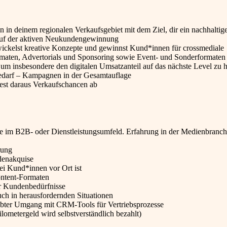
 in deinem regionalen Verkaufsgebiet mit dem Ziel, dir ein nachhaltig
 auf der aktiven Neukundengewinnung
wickelst kreative Konzepte und gewinnst Kund*innen für crossmediale
maten, Advertorials und Sponsoring sowie Event- und Sonderformaten
, um insbesondere den digitalen Umsatzanteil auf das nächste Level zu 
Bedarf – Kampagnen in der Gesamtauflage
est daraus Verkaufschancen ab
 im B2B- oder Dienstleistungsumfeld. Erfahrung in der Medienbranche
rung
denakquise
bei Kund*innen vor Ort ist
ontent-Formaten
ür Kundenbedürfnisse
uch in herausfordernden Situationen
übter Umgang mit CRM-Tools für Vertriebsprozesse
ometergeld wird selbstverständlich bezahlt)