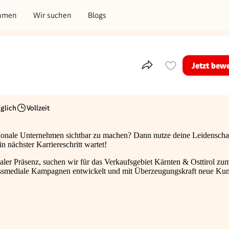
hmen
Wir suchen
Blogs
Jetzt bew
Teile dieses Inserat
glich
Vollzeit
Beschäftigungsart
ionale Unternehmen sichtbar zu machen? Dann nutze deine Leidenschaf
 nächster Karriereschritt wartet!
aler Präsenz, suchen wir für das Verkaufsgebiet Kärnten & Osttirol zu
e crossmediale Kampagnen entwickelt und mit Überzeugungskraft neue K