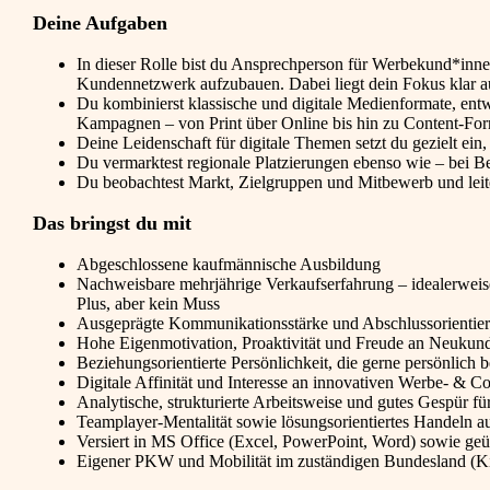
Deine Aufgaben
In dieser Rolle bist du Ansprechperson für Werbekund*innen
Kundennetzwerk aufzubauen. Dabei liegt dein Fokus klar
Du kombinierst klassische und digitale Medienformate, ent
Kampagnen – von Print über Online bis hin zu Content-For
Deine Leidenschaft für digitale Themen setzt du gezielt ein
Du vermarktest regionale Platzierungen ebenso wie – bei 
Du beobachtest Markt, Zielgruppen und Mitbewerb und leit
Das bringst du mit
Abgeschlossene kaufmännische Ausbildung
Nachweisbare mehrjährige Verkaufserfahrung – idealerweise
Plus, aber kein Muss
Ausgeprägte Kommunikationsstärke und Abschlussorientie
Hohe Eigenmotivation, Proaktivität und Freude an Neukun
Beziehungsorientierte Persönlichkeit, die gerne persönlich 
Digitale Affinität und Interesse an innovativen Werbe- & C
Analytische, strukturierte Arbeitsweise und gutes Gespür f
Teamplayer-Mentalität sowie lösungsorientiertes Handeln a
Versiert in MS Office (Excel, PowerPoint, Word) sowie ge
Eigener PKW und Mobilität im zuständigen Bundesland (Kil