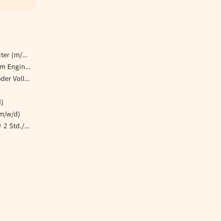
Sommerjob Servicemitarbeiter (m/w/d) für die Opernlounge
Teamlead DevOps & Platform Engineering
HR Mitarbeiter*in (Teilzeit oder Vollzeit)
d)
(m/w/d)
Reinigungskraft (m/w/d) für 2 Std./Woche (Freie Zeiteinteilung!)