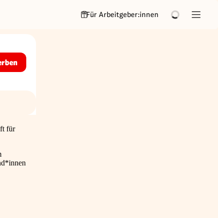
Für Arbeitgeber:innen
erben
t für
m
und*innen