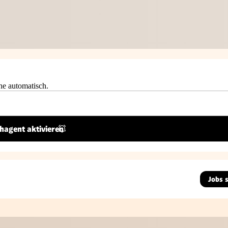
he automatisch.
hagent aktivieren
Jobs 