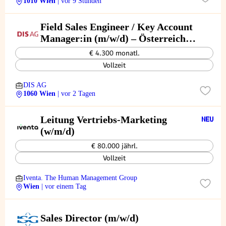
1010 Wien
| vor 9 Stunden
Field Sales Engineer / Key Account
Manager:in (m/w/d) – Österreich
& Adria-Region
€ 4.300 monatl.
Vollzeit
DIS AG
1060 Wien
| vor 2 Tagen
Leitung Vertriebs-Marketing
(w/m/d)
€ 80.000 jährl.
Vollzeit
Iventa. The Human Management Group
Wien
| vor einem Tag
Sales Director (m/w/d)