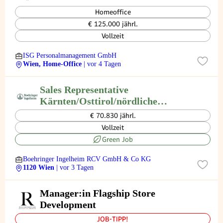
Homeoffice
€ 125.000 jährl.
Vollzeit
ISG Personalmanagement GmbH
Wien, Home-Office
| vor 4 Tagen
Sales Representative
Kärnten/Osttirol/nördliche
Steiermark (m/w/d),
€ 70.830 jährl.
Karenzvertretung
Vollzeit
Green Job
Boehringer Ingelheim RCV GmbH & Co KG
1120 Wien
| vor 3 Tagen
Manager:in Flagship Store
Development
JOB-TIPP!