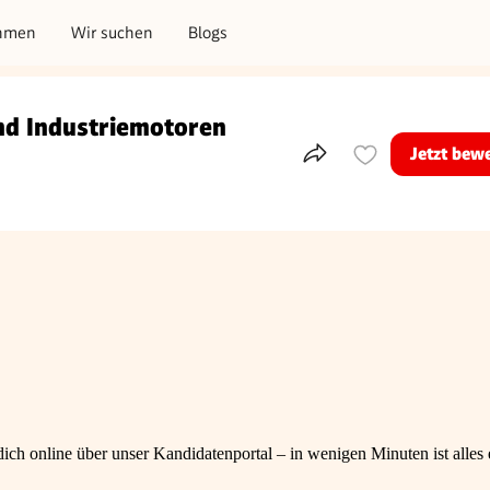
hmen
Wir suchen
Blogs
nd Industriemotoren
Jetzt bew
Teile dieses Inserat
ch online über unser Kandidatenportal – in wenigen Minuten ist alles e