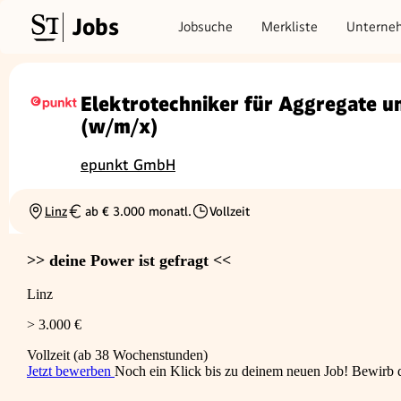
Jobs
Jobsuche
Merkliste
Unterne
Elektrotechniker für Aggregate u
(w/m/x)
epunkt GmbH
Linz
ab € 3.000 monatl.
Vollzeit
Ortschaft
Gehalt
Beschäftigungsart
>> deine Power ist gefragt <<
Linz
> 3.000 €
Vollzeit (ab 38 Wochenstunden)
Jetzt bewerben
Noch ein Klick bis zu deinem neuen Job! Bewirb di