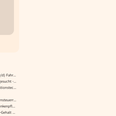
Fahrzeugbautechniker (m/w/d) Fahrzeugbau & Sonderaufbauten
Betriebsschlosser (m/w/d) gesucht - Raum Schwaz
Fertigungsingenieur Produktionstechnik (w/m/d)
(Senior) Associate – Konzernsteuerrecht und Umgründungen (m/w/d)
DGKP medizinische Hauskrankenpflege - Schenken Sie (sich) Lebensqualität! (26/02/WPB)
Personalverrechner mit Top-Gehalt Dornbirn (m/w/d)