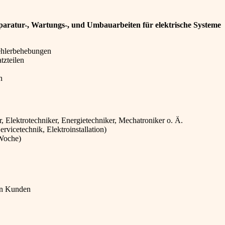
eparatur-, Wartungs-, und Umbauarbeiten für elektrische Systeme
ehlerbehebungen
tzteilen
n
, Elektrotechniker, Energietechniker, Mechatroniker o. Ä.
rvicetechnik, Elektroinstallation)
 Woche)
en Kunden