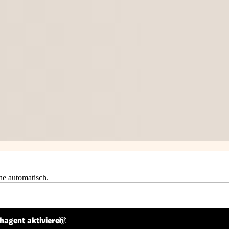
he automatisch.
hagent aktivieren