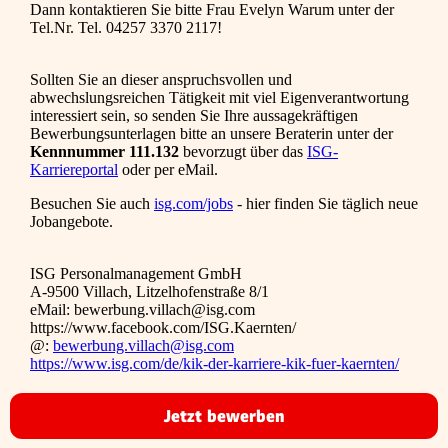
Dann kontaktieren Sie bitte Frau Evelyn Warum unter der
Tel.Nr. Tel. 04257 3370 2117!
Sollten Sie an dieser anspruchsvollen und
abwechslungsreichen Tätigkeit mit viel Eigenverantwortung
interessiert sein, so senden Sie Ihre aussagekräftigen
Bewerbungsunterlagen bitte an unsere Beraterin unter der
Kennnummer 111.132
bevorzugt über das
ISG-
Karriereportal
oder per eMail.
Besuchen Sie auch
isg.com/jobs
- hier finden Sie täglich neue
Jobangebote.
ISG Personalmanagement GmbH
A-9500 Villach, Litzelhofenstraße 8/1
eMail: bewerbung.villach@isg.com
https://www.facebook.com/ISG.Kaernten/
@:
bewerbung.villach@isg.com
https://www.isg.com/de/kik-der-karriere-kik-fuer-kaernten/
Jetzt bewerben