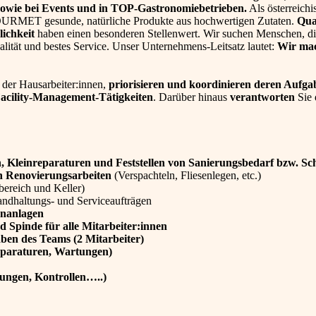
owie bei Events und in TOP-Gastronomiebetrieben.
Als österreichi
 GOURMET gesunde, natürliche Produkte aus hochwertigen Zutaten.
Qual
lichkeit
haben einen besonderen Stellenwert. Wir suchen Menschen, di
ität und bestes Service. Unser Unternehmens-Leitsatz lautet:
Wir ma
der Hausarbeiter:innen,
priorisieren und koordinieren deren Aufg
Facility-Management-Tätigkeiten
. Darüber hinaus
verantworten
Sie 
n, Kleinreparaturen und Feststellen von Sanierungsbedarf bzw. Sc
n Renovierungsarbeiten
(Verspachteln, Fliesenlegen, etc.)
bereich und Keller)
andhaltungs- und Serviceaufträgen
enanlagen
 Spinde für alle Mitarbeiter:innen
ben des Teams (2 Mitarbeiter)
Reparaturen, Wartungen)
ungen, Kontrollen…..)