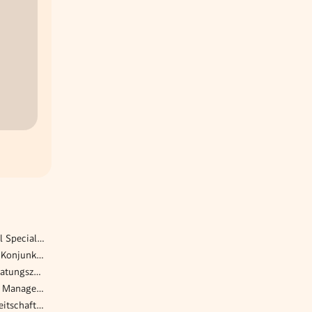
Personalverrechner / Payroll Specialist (m/w/d)
Praktikum in der Abteilung Konjunktur
DGKP*s | Caritas Hospiz Beratungszentrum
Transportleitung - Logistics Manager (m/w/d)
Betreuer*in Nacht- und Bereitschaftsdienst Rupert Mayer Haus