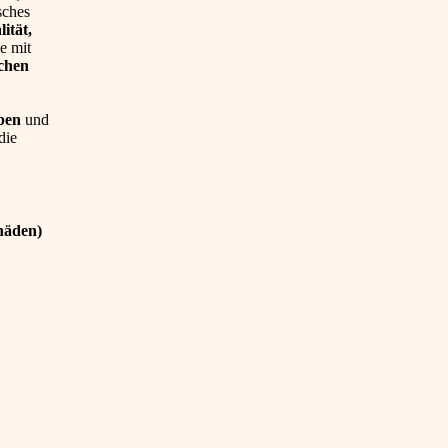
sches
ität,
e mit
chen
aben
und
die
häden)