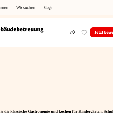
hmen
Wir suchen
Blogs
Gebäudebetreuung
Jetzt bew
Teile dieses Inserat
e die klassische Gastronomie und kochen für Kindergärten, Schul