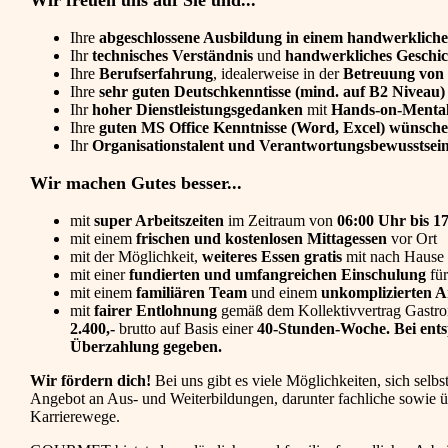
Wir freuen uns auf Sie und...
Ihre
abgeschlossene Ausbildung in einem handwerkliche
Ihr
technisches Verständnis
und
handwerkliches Geschi
Ihre
Berufserfahrung
, idealerweise in der
Betreuung von I
Ihre
sehr guten Deutschkenntisse (mind. auf B2 Niveau)
Ihr
hoher Dienstleistungsgedanken
mit
Hands-on-Mental
Ihre
guten MS Office Kenntnisse (Word, Excel) wünsch
Ihr
Organisationstalent und Verantwortungsbewusstsei
Wir machen Gutes besser...
mit
super Arbeitszeiten
im Zeitraum von
06:00 Uhr bis 1
mit einem
frischen und kostenlosen Mittagessen
vor Ort
mit der Möglichkeit,
weiteres Essen gratis
mit nach Hause
mit einer
fundierten und umfangreichen Einschulung
für
mit einem
familiären Team
und einem
unkomplizierten Ar
mit
fairer Entlohnung
gemäß dem Kollektivvertrag Gastro
2.400,-
brutto auf Basis einer
40-Stunden-Woche. Bei entsp
Überzahlung gegeben.
Wir fördern dich!
Bei uns gibt es viele Möglichkeiten, sich selbst
Angebot an Aus- und Weiterbildungen, darunter fachliche sowie ü
Karrierewege.