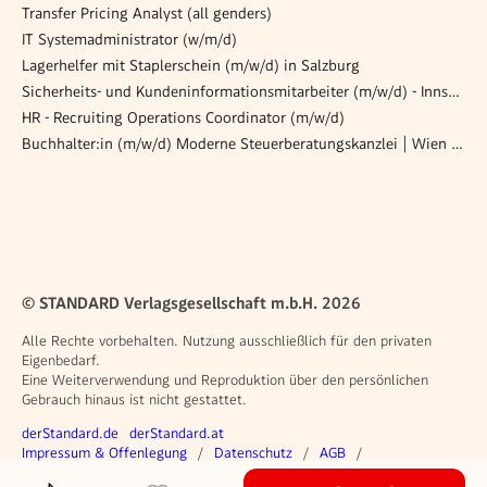
Transfer Pricing Analyst (all genders)
IT Systemadministrator (w/m/d)
Lagerhelfer mit Staplerschein (m/w/d) in Salzburg
Sicherheits- und Kundeninformationsmitarbeiter (m/w/d) - Innsbruck
HR - Recruiting Operations Coordinator (m/w/d)
Buchhalter:in (m/w/d) Moderne Steuerberatungskanzlei | Wien 1030
© STANDARD Verlagsgesellschaft m.b.H. 2026
Alle Rechte vorbehalten. Nutzung ausschließlich für den privaten
Eigenbedarf.
Eine Weiterverwendung und Reproduktion über den persönlichen
Gebrauch hinaus ist nicht gestattet.
Weitere Angebote
derStandard.de
derStandard.at
Rechtliches
Impressum & Offenlegung
Datenschutz
AGB
Privacy Manager