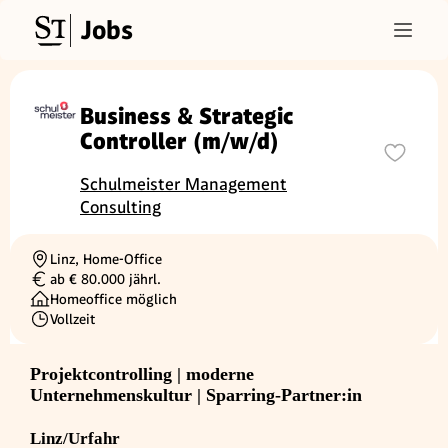
Jobs
Business & Strategic
Controller (m/w/d)
Schulmeister Management
Consulting
Linz, Home-Office
Ortschaft
ab € 80.000 jährl.
Gehalt
Homeoffice möglich
Vollzeit
Beschäftigungsart
Projektcontrolling | moderne
Unternehmenskultur | Sparring-Partner:in
Linz/Urfahr