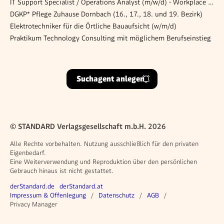
IT Support Specialist / Operations Analyst (m/w/d) - Workplace Infrastructure
DGKP* Pflege Zuhause Dornbach (16., 17., 18. und 19. Bezirk)
Elektrotechniker für die Örtliche Bauaufsicht (w/m/d)
Praktikum Technology Consulting mit möglichem Berufseinstieg
Suchagent anlegen
© STANDARD Verlagsgesellschaft m.b.H. 2026
Alle Rechte vorbehalten. Nutzung ausschließlich für den privaten
Eigenbedarf.
Eine Weiterverwendung und Reproduktion über den persönlichen
Gebrauch hinaus ist nicht gestattet.
Weitere Angebote
derStandard.de
derStandard.at
Rechtliches
Impressum & Offenlegung
Datenschutz
AGB
Privacy Manager