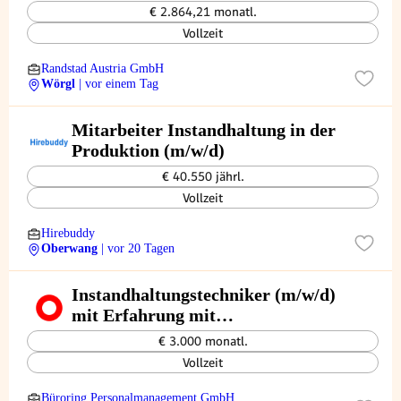
€ 2.864,21 monatl.
Vollzeit
Randstad Austria GmbH
Wörgl
| vor einem Tag
Mitarbeiter Instandhaltung in der
Produktion (m/w/d)
€ 40.550 jährl.
Vollzeit
Hirebuddy
Oberwang
| vor 20 Tagen
Instandhaltungstechniker (m/w/d)
mit Erfahrung mit
Anlagensteuerung/Antriebstechnik
€ 3.000 monatl.
Vollzeit
Büroring Personalmanagement GmbH