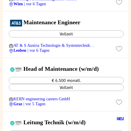
Wien
| vor 6 Tagen
Maintenance Engineer
Vollzeit
AT & S Austria Technologie & Systemtechnik
Aktiengesellschaft
Leoben
| vor 6 Tagen
Head of Maintenance (w/m/d)
€ 6.500 monatl.
Vollzeit
KERN engineering careers GmbH
Graz
| vor 5 Tagen
Leitung Technik (w/m/d)