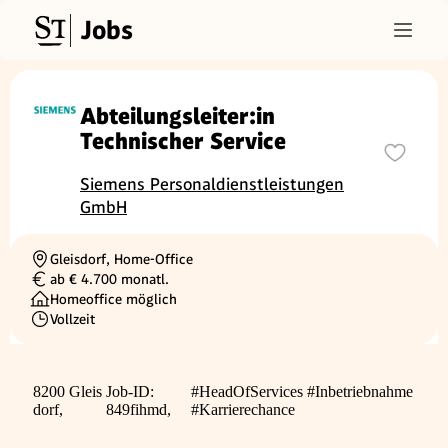
Jobs
Abteilungsleiter:in
Technischer Service
Siemens Personaldienstleistungen
GmbH
Gleisdorf, Home-Office
Ortschaft
ab € 4.700 monatl.
Gehalt
Homeoffice möglich
Vollzeit
Beschäftigungsart
8200 Gleis
Job-ID:
#HeadOfServices #Inbetriebnahme
dorf,
849fihmd,
#Karrierechance