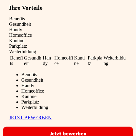
Ihre Vorteile
Benefits
Gesundheit
Handy
Homeoffice
Kantine
Parkplatz
Weiterbildung
Benefi
Gesundh
Han
Homeoffi
Kanti
Parkpla
Weiterbildu
ts
eit
dy
ce
ne
tz
ng
Benefits
Gesundheit
Handy
Homeoffice
Kantine
Parkplatz
Weiterbildung
JETZT BEWERBEN
Jetzt bewerben