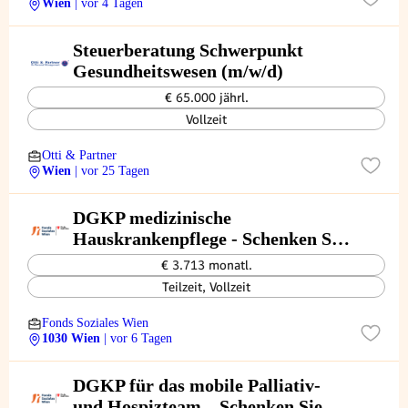
Wien
| vor 4 Tagen
Steuerberatung Schwerpunkt
Gesundheitswesen (m/w/d)
€ 65.000 jährl.
Vollzeit
Otti & Partner
Wien
| vor 25 Tagen
DGKP medizinische
Hauskrankenpflege - Schenken Sie
(sich) Lebensqualität! (26/02/WPB)
€ 3.713 monatl.
Teilzeit, Vollzeit
Fonds Soziales Wien
1030 Wien
| vor 6 Tagen
DGKP für das mobile Palliativ-
und Hospizteam – Schenken Sie