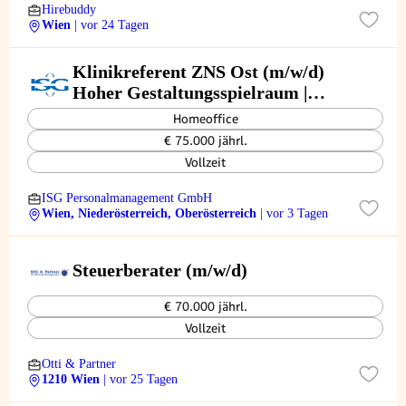
Hirebuddy
Wien
| vor 24 Tagen
Klinikreferent ZNS Ost (m/w/d)
Hoher Gestaltungsspielraum |
Kurze Entscheidungswege
Homeoffice
€ 75.000 jährl.
Vollzeit
ISG Personalmanagement GmbH
Wien, Niederösterreich, Oberösterreich
| vor 3 Tagen
Steuerberater (m/w/d)
€ 70.000 jährl.
Vollzeit
Otti & Partner
1210 Wien
| vor 25 Tagen