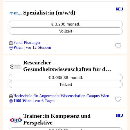
Spezialist:in (m/w/d)
€ 3.200 monatl.
Vollzeit
Pendl Piswanger
Wien
| vor 12 Stunden
Researcher -
Gesundheitswissenschaften für das
Projekt EduFit-AT-HU
€ 3.035,38 monatl.
Teilzeit
Hochschule für Angewandte Wissenschaften Campus Wien
1100 Wien
| vor 6 Tagen
Trainer:in Kompetenz und
Perspektive