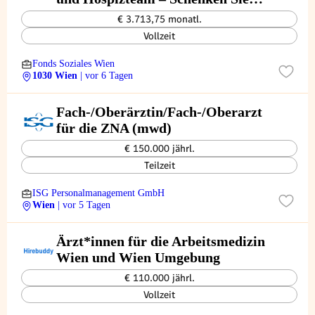
(sich) Lebensqualität! (26/04/WPB)
€ 3.713,75 monatl.
Vollzeit
Fonds Soziales Wien
1030 Wien
| vor 6 Tagen
Fach-/Oberärztin/Fach-/Oberarzt
für die ZNA (mwd)
€ 150.000 jährl.
Teilzeit
ISG Personalmanagement GmbH
Wien
| vor 5 Tagen
Ärzt*innen für die Arbeitsmedizin
Wien und Wien Umgebung
€ 110.000 jährl.
Vollzeit