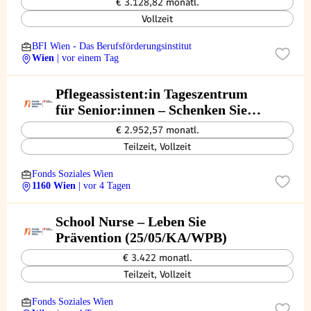
€ 3.128,82 monatl.
Vollzeit
BFI Wien - Das Berufsförderungsinstitut
Wien
| vor einem Tag
Pflegeassistent:in Tageszentrum
für Senior:innen – Schenken Sie
(sich) Lebensqualität! (26/07/WPB)
€ 2.952,57 monatl.
Teilzeit, Vollzeit
Fonds Soziales Wien
1160 Wien
| vor 4 Tagen
School Nurse – Leben Sie
Prävention (25/05/KA/WPB)
€ 3.422 monatl.
Teilzeit, Vollzeit
Fonds Soziales Wien