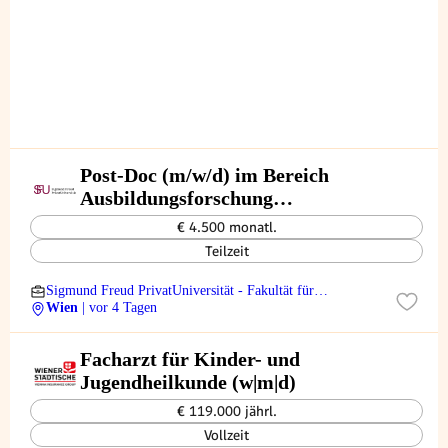
Post-Doc (m/w/d) im Bereich
Ausbildungsforschung
Psychotherapie - 20
€ 4.500 monatl.
Wochenstunden
Teilzeit
Sigmund Freud PrivatUniversität - Fakultät für
Psychotherapiewissenschaft
Wien
| vor 4 Tagen
Facharzt für Kinder- und
Jugendheilkunde (w|m|d)
€ 119.000 jährl.
Vollzeit