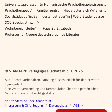
Universitätsprofessur für Humanistische Psychotherapiewissenschaften gem. § 98 UG (m/w/d), SB25-0039
Psychotherapeut*in Familienzentrum Niederösterreich (Wiener Neustadt)
Sozialpädagog*in/Behindertenbetreuer*in | WG 2 Studenygasse
SOC Specialist (w/m/x)
Wohnbereichsleiter*in | Haus St. Elisabeth
Professur für Neuere deutschsprachige Literatur
© STANDARD Verlagsgesellschaft m.b.H. 2026
Alle Rechte vorbehalten. Nutzung ausschließlich für den privaten
Eigenbedarf.
Eine Weiterverwendung und Reproduktion über den persönlichen
Gebrauch hinaus ist nicht gestattet.
Weitere Angebote
derStandard.de
derStandard.at
Rechtliches
Impressum & Offenlegung
Datenschutz
AGB
Privacy Manager