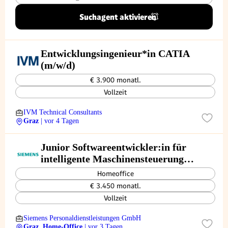
Suchagent aktivieren
Entwicklungsingenieur*in CATIA
(m/w/d)
€ 3.900 monatl.
Vollzeit
IVM Technical Consultants
Graz
| vor 4 Tagen
Junior Softwareentwickler:in für
intelligente Maschinensteuerung
(CNC/HMI)
Homeoffice
€ 3.450 monatl.
Vollzeit
Siemens Personaldienstleistungen GmbH
Graz, Home-Office
| vor 3 Tagen