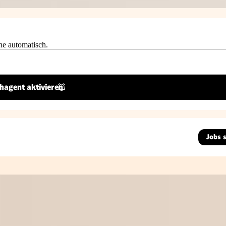
he automatisch.
hagent aktivieren
Jobs 