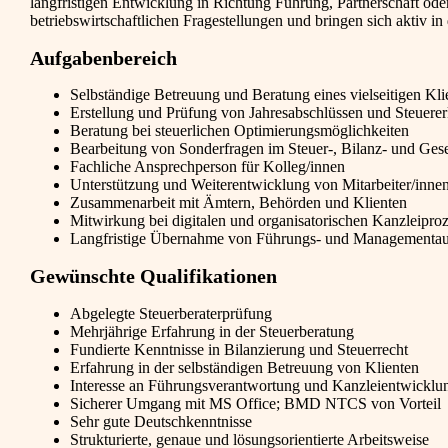
langfristigen Entwicklung in Richtung Führung, Partnerschaft oder
betriebswirtschaftlichen Fragestellungen und bringen sich aktiv in
Aufgabenbereich
Selbständige Betreuung und Beratung eines vielseitigen Kli
Erstellung und Prüfung von Jahresabschlüssen und Steuere
Beratung bei steuerlichen Optimierungsmöglichkeiten
Bearbeitung von Sonderfragen im Steuer-, Bilanz- und Gese
Fachliche Ansprechperson für Kolleg/innen
Unterstützung und Weiterentwicklung von Mitarbeiter/inne
Zusammenarbeit mit Ämtern, Behörden und Klienten
Mitwirkung bei digitalen und organisatorischen Kanzleipro
Langfristige Übernahme von Führungs- und Managementa
Gewünschte Qualifikationen
Abgelegte Steuerberaterprüfung
Mehrjährige Erfahrung in der Steuerberatung
Fundierte Kenntnisse in Bilanzierung und Steuerrecht
Erfahrung in der selbständigen Betreuung von Klienten
Interesse an Führungsverantwortung und Kanzleientwicklu
Sicherer Umgang mit MS Office; BMD NTCS von Vorteil
Sehr gute Deutschkenntnisse
Strukturierte, genaue und lösungsorientierte Arbeitsweise