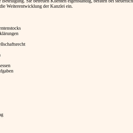
 Beteiligung. Sie betreuen Klienten eigenständig, beraten bei steuerlic
 die Weiterentwicklung der Kanzlei ein.
entenstocks
rklärungen
llschaftsrecht
n
zessen
ufgaben
ng