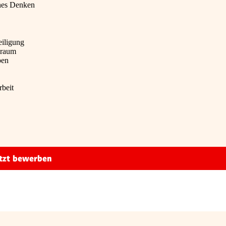
hes Denken
eiligung
lraum
ben
beit
tzt bewerben