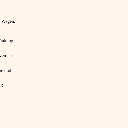
en Wegen.
Training
 werden
lie und
UR