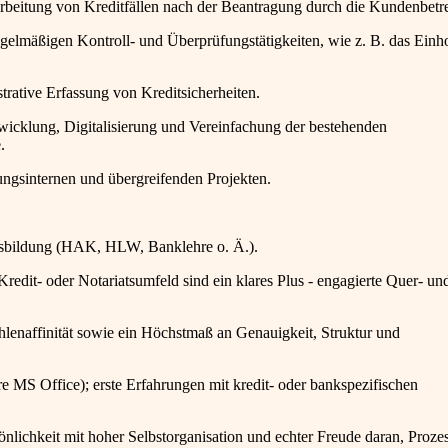
arbeitung von Kreditfällen nach der Beantragung durch die Kundenbetre
gelmäßigen Kontroll- und Überprüfungstätigkeiten, wie z. B. das Einh
rative Erfassung von Kreditsicherheiten.
twicklung, Digitalisierung und Vereinfachung der bestehenden
.
ilungsinternen und übergreifenden Projekten.
usbildung (HAK, HLW, Banklehre o. Ä.).
redit- oder Notariatsumfeld sind ein klares Plus - engagierte Quer- un
lenaffinität sowie ein Höchstmaß an Genauigkeit, Struktur und
 MS Office); erste Erfahrungen mit kredit- oder bankspezifischen
önlichkeit mit hoher Selbstorganisation und echter Freude daran, Proze