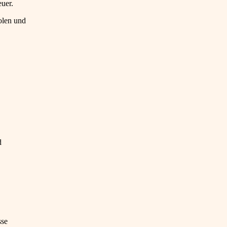
uer.
olen und
d
sse