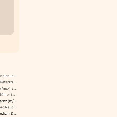
Electrical Engineer - Anlagenplanung (w/m/d)
Immobilienverwalter:in mit Referatsverantwortung (m/w/d)
SAP Basis Administration (w/m/x) ab sofort, Vollzeit
Zukünftiger Alleingeschäftsführer (m/w/d)
Buchhalter Top-Kanzlei Bregenz (m/w/d)
Steuerberater (m/w/d) Wiener Neudorf, Vollzeit/Teilzeit
Fachärzt:in Physikalische Medizin & Rehabilitation | Orthopädie od. Unfallchirurgie