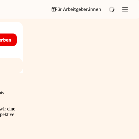
Für Arbeitgeber:innen
erben
uts
wir eine
spektive