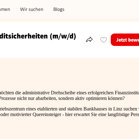
hmen
Wir suchen
Blogs
ditsicherheiten (m/w/d)
Jetzt bew
Teile dieses Inserat
möchten die administrative Drehscheibe eines erfolgreichen Finanzinstit
Prozesse nicht nur abarbeiten, sondern aktiv optimieren können?
riebszentrum eines etablierten und stabilen Bankhauses in Linz suchen 
der motivierter Quereinsteiger - hier erwartet Sie eine langfristige Per