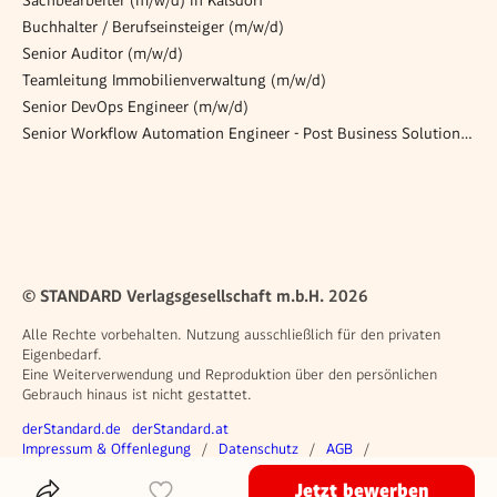
Buchhalter / Berufseinsteiger (m/w/d)
Senior Auditor (m/w/d)
Teamleitung Immobilienverwaltung (m/w/d)
Senior DevOps Engineer (m/w/d)
Senior Workflow Automation Engineer - Post Business Solutions GmbH (w/m/d)
© STANDARD Verlagsgesellschaft m.b.H. 2026
Alle Rechte vorbehalten. Nutzung ausschließlich für den privaten
Eigenbedarf.
Eine Weiterverwendung und Reproduktion über den persönlichen
Gebrauch hinaus ist nicht gestattet.
Weitere Angebote
derStandard.de
derStandard.at
Rechtliches
Impressum & Offenlegung
Datenschutz
AGB
Privacy Manager
Jetzt bewerben