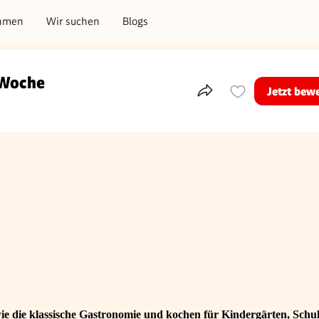
hmen
Wir suchen
Blogs
 Woche
Jetzt bew
Teile dieses Inserat
e die klassische Gastronomie und kochen für Kindergärten, Schul