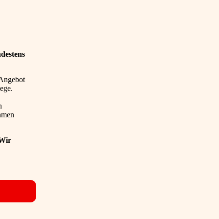
destens
s Angebot
ege.
n
ahmen
 Wir