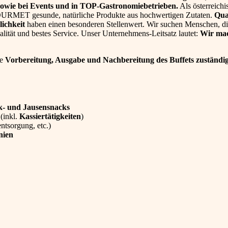
owie bei Events und in TOP-Gastronomiebetrieben.
Als österreichi
 GOURMET gesunde, natürliche Produkte aus hochwertigen Zutaten.
Qual
lichkeit
haben einen besonderen Stellenwert. Wir suchen Menschen, di
ität und bestes Service. Unser Unternehmens-Leitsatz lautet:
Wir ma
ie
Vorbereitung, Ausgabe und Nachbereitung des Buffets zuständi
k- und Jausensnacks
t
(inkl.
Kassiertätigkeiten
)
tsorgung, etc.)
nien