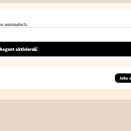
he automatisch.
hagent aktivieren
Jobs 