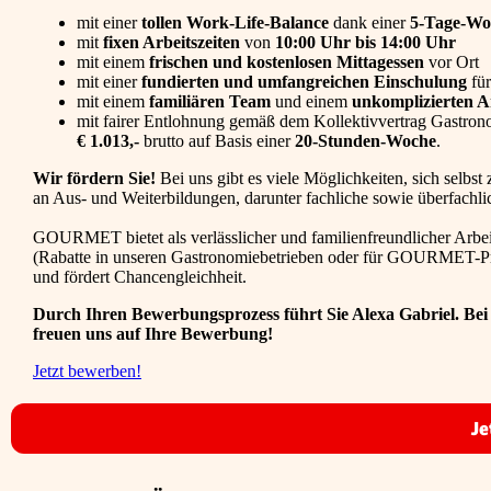
mit einer
tollen Work-Life-Balance
dank einer
5-Tage-W
mit
fixen Arbeitszeiten
von
10:00 Uhr bis 14:00 Uhr
mit einem
frischen und kostenlosen Mittagessen
vor Ort
mit einer
fundierten und umfangreichen Einschulung
für
mit einem
familiären Team
und einem
unkomplizierten Ar
mit fairer Entlohnung gemäß dem Kollektivvertrag Gastrono
€ 1.013,-
brutto auf Basis einer
20-Stunden-Woche
.
Wir fördern Sie!
Bei uns gibt es viele Möglichkeiten, sich selbst 
an Aus- und Weiterbildungen, darunter fachliche sowie überfachli
GOURMET bietet als verlässlicher und familienfreundlicher Arbeit
(Rabatte in unseren Gastronomiebetrieben oder für GOURMET-Pro
und fördert Chancengleichheit.
Durch Ihren Bewerbungsprozess führt Sie Alexa Gabriel. Bei
freuen uns auf Ihre Bewerbung!
Jetzt bewerben!
Je