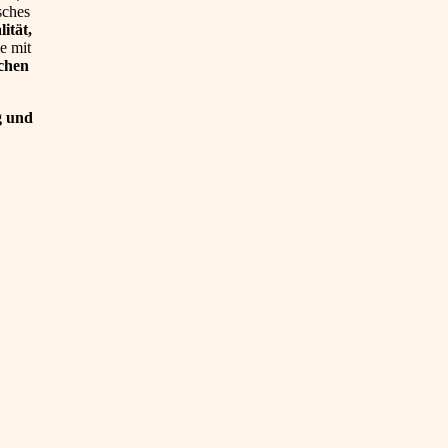
sches
ität,
e mit
chen
g und