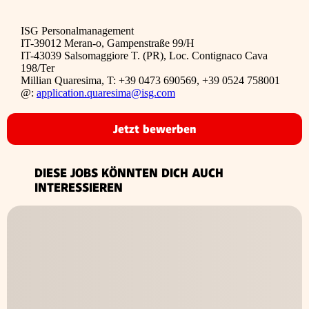
ISG Personalmanagement
IT-39012 Meran-o, Gampenstraße 99/H
IT-43039 Salsomaggiore T. (PR), Loc. Contignaco Cava
198/Ter
Millian Quaresima, T: +39 0473 690569, +39 0524 758001
@:
application.quaresima@isg.com
Jetzt bewerben
DIESE JOBS KÖNNTEN DICH AUCH
INTERESSIEREN