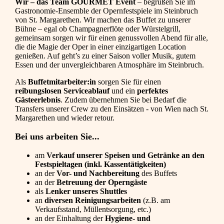
Wir – das Team GOURMET Event
– begrüßen Sie im
Gastronomie-Ensemble der Opernfestspiele im Steinbruch
von St. Margarethen. Wir machen das Buffet zu unserer
Bühne – egal ob Champagnerflöte oder Würstelgrill,
gemeinsam sorgen wir für einen genussvollen Abend für alle,
die die Magie der Oper in einer einzigartigen Location
genießen. Auf geht’s zu einer Saison voller Musik, gutem
Essen und der unvergleichbaren Atmosphäre im Steinbruch.
Als
Buffetmitarbeiter:in
sorgen Sie für einen
reibungslosen Serviceablauf
und ein
perfektes
Gästeerlebnis
. Zudem übernehmen Sie bei Bedarf die
Transfers unserer Crew zu den Einsätzen - von Wien nach St.
Margarethen und wieder retour.
Bei uns arbeiten Sie...
am
Verkauf unserer Speisen und Getränke an den
Festspieltagen (inkl. Kassentätigkeiten)
an der
Vor- und Nachbereitung
des Buffets
an der
Betreuung der Operngäste
als
Lenker unseres Shuttles
an
diversen Reinigungsarbeiten
(z.B. am
Verkaufsstand, Müllentsorgung, etc.)
an der Einhaltung der
Hygiene- und