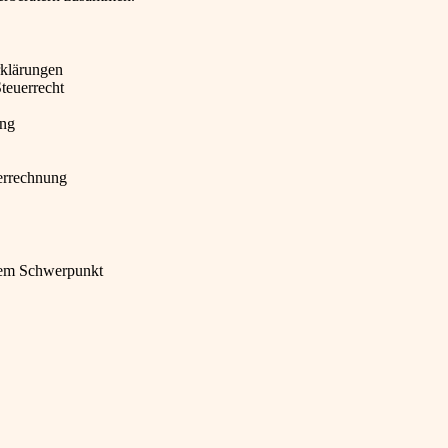
rklärungen
teuerrecht
ung
errechnung
chem Schwerpunkt