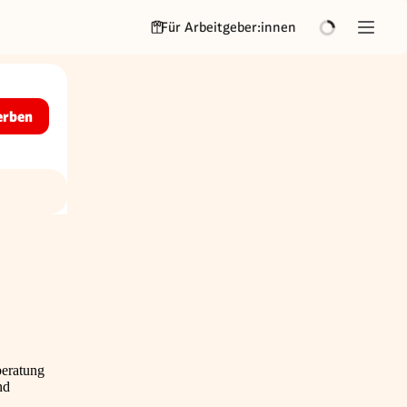
Für Arbeitgeber:innen
erben
beratung
nd