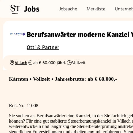
Jobs
Jobsuche
Merkliste
Unterne
Berufsanwärter moderne Kanzlei 
Otti & Partner
Villach
ab € 60.000 jährl.
Vollzeit
Ortschaft
Gehalt
Beschäftigungsart
Kärnten • Vollzeit • Jahresbrutto: ab € 60.000,-
Ref.-Nr.: 11008
Sie suchen als Berufsanwärter eine Kanzlei, in der Sie fachlich 
können? Für eine gut etablierte Steuerberatungskanzlei in Villach 
weiterentwickeln und langfristig die Steuerberaterprüfung anstreb
steuerlichen Fragestellungen und arbeiten eng mit erfahrenen Ste