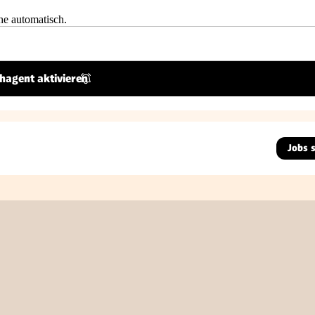
he automatisch.
hagent aktivieren
Jobs 