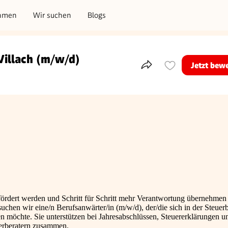
hmen
Wir suchen
Blogs
Villach (m/w/d)
Jetzt bew
Teile dieses Inserat
gefördert werden und Schritt für Schritt mehr Verantwortung übernehmen
suchen wir eine/n Berufsanwärter/in (m/w/d), der/die sich in der Steuer
en möchte. Sie unterstützen bei Jahresabschlüssen, Steuererklärungen u
uerberatern zusammen.