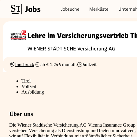
Jobs
Jobsuche
Merkliste
Unterne
Lehre im Versicherungsvertrieb Ti
WIENER STÄDTISCHE Versicherung AG
Innsbruck
ab € 1.246 monatl.
Vollzeit
Ortschaft
Gehalt
Beschäftigungsart
Tirol
Vollzeit
Ausbildung
Über uns
Die Wiener Städtische Versicherung AG Vienna Insurance Group z
verstehen Versicherung als Dienstleistung und bieten innovativen
wir auf Flexibilität in Verbindung mit größtmöglicher Sicherheit.