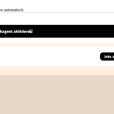
he automatisch.
hagent aktivieren
Jobs 