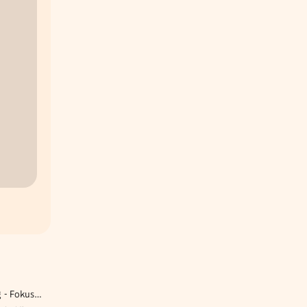
Techniker:in Instandhaltung - Fokus Messtechnik