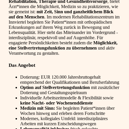
Rehabilitation, Therapie und Gesundheitsvorsorge
, bietet
Ärzt*innen die Möglichkeit, Medizin so zu praktizieren, wie
sie gemeint ist:
mit Zeit, Sinn und ganzheitlichem Blick
auf den Menschen
. Im modernen Rehabilitationszentrum im
Innviertel begleiten Sie Patient*innen mit orthopädischen
Erkrankungen auf ihrem Weg zurück in Bewegung und
Lebensqualität. Hier steht das Miteinander im Vordergrund -
interdisziplinär, respektvoll und auf Augenhöhe. Für
engagierte Persönlichkeiten besteht zudem die
Möglichkeit,
eine Stellvertretungsfunktion zu übernehmen
und aktiv
Verantwortung zu gestalten.
Das Angebot
Dotierung: EUR 120.000 Jahresbruttogehalt
entsprechend der Qualifikationen und Berufserfahrung
Option auf Stellvertretungsfunktion
mit zusätzlicher
Dotierung und Gestaltungsspielraum
Individuelle Arbeitszeitmodelle & Flexibilität sowie
keine Nacht- oder Wochenenddienste
Medizin mit Sinn:
Sie begleiten Patient*innen über
Wochen hinweg und erleben deren Fortschritte
Modernes, kollegiales Umfeld: interdisziplinäres
Arbeiten mit kurzen Entscheidungswegen
Lebensqualität inklusive:
frisch gekochte