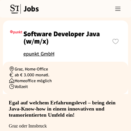
Jobs
Software Developer Java
(w/m/x)
epunkt GmbH
Graz, Home-Office
Ortschaft
ab € 3.000 monatl.
Gehalt
Homeoffice möglich
Vollzeit
Beschäftigungsart
Egal auf welchem Erfahrungslevel – bring dein
Java-Know-how in einem innovativen und
teamorientierten Umfeld ein!
Graz oder Innsbruck