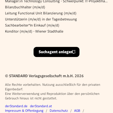
Manager:in Technology Consulting - Schwerpunkt: IT-Projektmanagement (Health Care/KIS)
Bilanzbuchhalter (m/w/d)
Leitung Functional Unit Bilanzierung (m/w/d)
Unterstützerin (m/w/d) in der Tagesbetreuung
Sachbearbeiter*In Einkauf (m/w/d)
Konditor (m/w/d) - Wiener Stadthalle
Suchagent anlegen
© STANDARD Verlagsgesellschaft m.b.H. 2026
Alle Rechte vorbehalten. Nutzung ausschließlich für den privaten
Eigenbedarf.
Eine Weiterverwendung und Reproduktion über den persönlichen
Gebrauch hinaus ist nicht gestattet.
Weitere Angebote
derStandard.de
derStandard.at
Rechtliches
Impressum & Offenlegung
Datenschutz
AGB