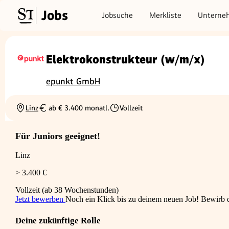
Jobs
Jobsuche
Merkliste
Unterne
Elektrokonstrukteur (w/m/x)
epunkt GmbH
Linz
ab € 3.400 monatl.
Vollzeit
Ortschaft
Gehalt
Beschäftigungsart
Für Juniors geeignet!
Linz
> 3.400 €
Vollzeit (ab 38 Wochenstunden)
Jetzt bewerben
Noch ein Klick bis zu deinem neuen Job! Bewirb di
Deine zukünftige Rolle