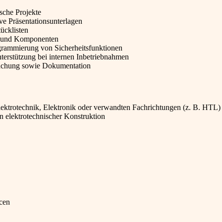
ische Projekte
ve Präsentationsunterlagen
ücklisten
e und Komponenten
grammierung von Sicherheitsfunktionen
nterstützung bei internen Inbetriebnahmen
wachung sowie Dokumentation
ktrotechnik, Elektronik oder verwandten Fachrichtungen (z. B. HTL)
in elektrotechnischer Konstruktion
cen