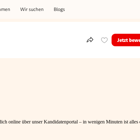
hmen
Wir suchen
Blogs
Jetzt bew
Teile dieses Inserat
ch online über unser Kandidatenportal – in wenigen Minuten ist alles e