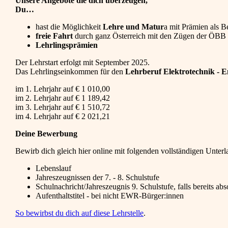
Unsere Angebote die dich überzeugen,
Du…
hast die Möglichkeit
Lehre und Matur
a mit Prämien als 
freie Fahrt
durch ganz Österreich mit den Zügen der ÖBB
Lehrlingsprämien
Der Lehrstart erfolgt mit September 2025.
Das Lehrlingseinkommen für den
Lehrberuf Elektrotechnik - 
im 1. Lehrjahr auf € 1 010,00
im 2. Lehrjahr auf € 1 189,42
im 3. Lehrjahr auf € 1 510,72
im 4. Lehrjahr auf € 2 021,21
Deine Bewerbung
Bewirb dich gleich hier online mit folgenden vollständigen Unterl
Lebenslauf
Jahreszeugnissen der 7. - 8. Schulstufe
Schulnachricht/Jahreszeugnis 9. Schulstufe, falls bereits abs
Aufenthaltstitel - bei nicht EWR-Bürger:innen
So bewirbst du dich auf diese
Lehrstelle
.