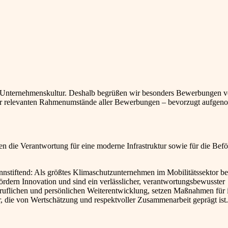
rer Unternehmenskultur. Deshalb begrüßen wir besonders Bewerbungen 
g der relevanten Rahmenumstände aller Bewerbungen – bevorzugt aufge
gen die Verantwortung für eine moderne Infrastruktur sowie für die Bef
 sinnstiftend: Als größtes Klimaschutzunternehmen im Mobilitätssektor 
 fördern Innovation und sind ein verlässlicher, verantwortungsbewusster
 beruflichen und persönlichen Weiterentwicklung, setzen Maßnahmen für 
 die von Wertschätzung und respektvoller Zusammenarbeit geprägt ist.