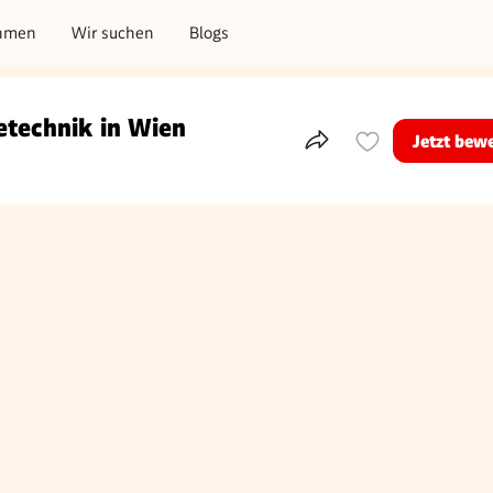
hmen
Wir suchen
Blogs
etechnik in Wien
Jetzt bew
Teile dieses Inserat