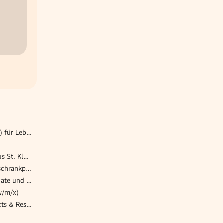
Verkaufsmitarbeiter (m/w/d) für Lebensmittelbereich
Pflegefachassistent*in | Haus St. Klemens
Projekttechniker für Schaltschrankplanung Industrie und Infrastruktur m/w/d
Elektrotechniker für Aggregate und Industriemotoren (w/m/x)
w/m/x)
Praktikum (m/w/x) IT Projects & Research (EU-Projekte)