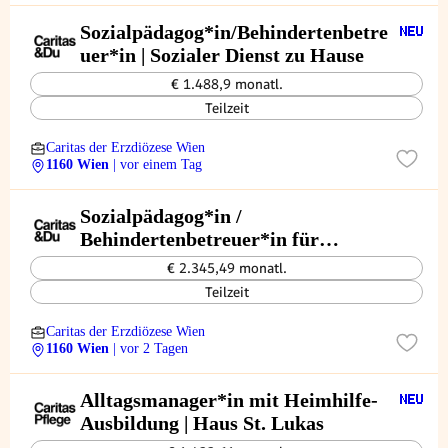
Sozialpädagog*in/Behindertenbetre
uer*in | Sozialer Dienst zu Hause
€ 1.488,9 monatl.
Teilzeit
Caritas der Erzdiözese Wien
1160 Wien
| vor einem Tag
Sozialpädagog*in /
Behindertenbetreuer*in für
sozialtherapeutische
€ 2.345,49 monatl.
Einzelbetreuung | WG2
Teilzeit
Studenygasse
Caritas der Erzdiözese Wien
1160 Wien
| vor 2 Tagen
Alltagsmanager*in mit Heimhilfe-
Ausbildung | Haus St. Lukas