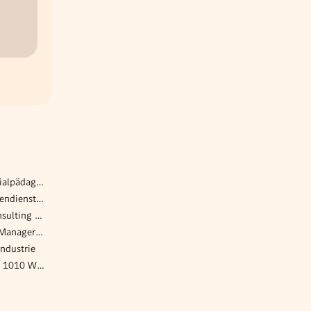
Betreuer*in für intensiv sozialpädagogische umF-Wohngruppe im Haus Sarah | Neudörfl
Vertriebsmitarbeiter/in Außendienst Tirol/Vorarlberg (w/m/x)
Manager:in Technology Consulting - Schwerpunkt: IT-Projektmanagement (Health Care/KIS)
Pharma Sales & Marketing Manager(in) (m/w/d) Österreich
ndustrie
Call Center Agent (m/w/d) | 1010 Wien