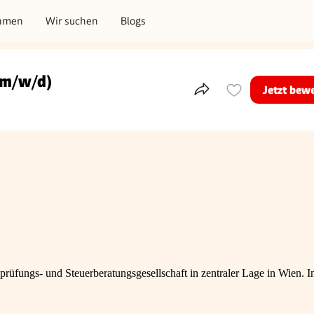
hmen
Wir suchen
Blogs
(m/w/d)
Jetzt bew
Teile dieses Inserat
tsprüfungs- und Steuerberatungsgesellschaft in zentraler Lage in Wien. I