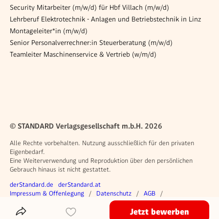
Security Mitarbeiter (m/w/d) für Hbf Villach (m/w/d)
Lehrberuf Elektrotechnik - Anlagen und Betriebstechnik in Linz
Montageleiter*in (m/w/d)
Senior Personalverrechner:in Steuerberatung (m/w/d)
Teamleiter Maschinenservice & Vertrieb (w/m/d)
© STANDARD Verlagsgesellschaft m.b.H. 2026
Alle Rechte vorbehalten. Nutzung ausschließlich für den privaten
Eigenbedarf.
Eine Weiterverwendung und Reproduktion über den persönlichen
Gebrauch hinaus ist nicht gestattet.
Weitere Angebote
derStandard.de
derStandard.at
Rechtliches
Impressum & Offenlegung
Datenschutz
AGB
Privacy Manager
Jetzt bewerben
Das Inserat Teilen