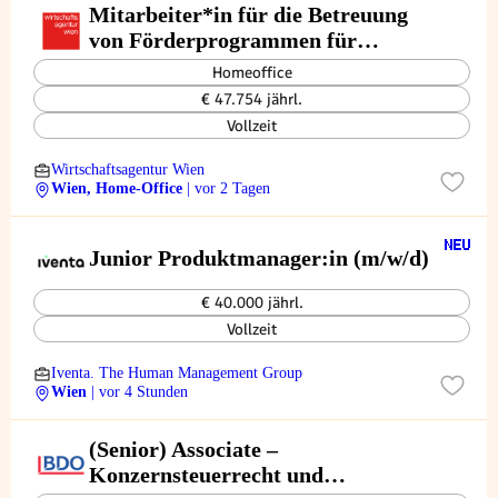
Mitarbeiter*in für die Betreuung
von Förderprogrammen für
Medien- und
Homeoffice
Kreativwirtschaftsunternehmen
€ 47.754 jährl.
(all genders)
Vollzeit
Wirtschaftsagentur Wien
Wien, Home-Office
| vor 2 Tagen
Junior Produktmanager:in (m/w/d)
€ 40.000 jährl.
Vollzeit
Iventa. The Human Management Group
Wien
| vor 4 Stunden
(Senior) Associate –
Konzernsteuerrecht und