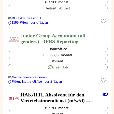
Umgründungen (m/w/d)
€ 3.100 monatl.
Teilzeit, Vollzeit
BDO Austria GmbH
1100 Wien
| vor 6 Tagen
Junior Group Accountant (all
genders) - IFRS Reporting
Homeoffice
€ 3.353,17 monatl.
Vollzeit
Green Job
Vienna Insurance Group
Wien, Home-Office
| vor 2 Tagen
HAK/HTL Absolvent für den
Vertriebsinnendienst (m/w/d) –
Automotive
€ 2.700 monatl.