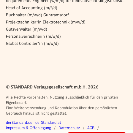
Requirements Engineer (w/m/x) für innovative Intralogistiklösungen
Head of Accounting (m/f/d)
Buchhalter (m/w/d) Guntramsdorf
Projekttechniker*in Elektrotechnik (m/w/d)
Gutsverwalter (m/w/d)
Personalverrechnerin (m/w/d)
Global Controller*in (m/w/d)
© STANDARD Verlagsgesellschaft m.b.H. 2026
Alle Rechte vorbehalten. Nutzung ausschließlich für den privaten
Eigenbedarf.
Eine Weiterverwendung und Reproduktion über den persönlichen
Gebrauch hinaus ist nicht gestattet.
Weitere Angebote
derStandard.de
derStandard.at
Rechtliches
Impressum & Offenlegung
Datenschutz
AGB