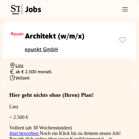
Jobs
Architekt (w/m/x)
epunkt GmbH
Linz
Ortschaft
ab € 2.500 monatl.
Gehalt
Vollzeit
Beschäftigungsart
Hier geht nichts ohne (Ihren) Plan!
Linz
> 2.500 €
Vollzeit (ab 38 Wochenstunden)
Jetzt bewerben
Noch ein Klick bis zu deinem neuen Job!
Bewirb dich online über unser Kandidatenportal – in